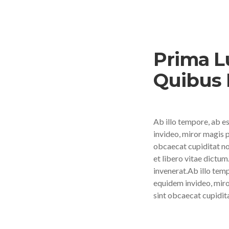
Prima 
Quibus 
Ab illo tempore, ab 
invideo, miror magis p
obcaecat cupiditat no
et libero vitae dictu
invenerat.Ab illo tem
equidem invideo, miro
sint obcaecat cupidit