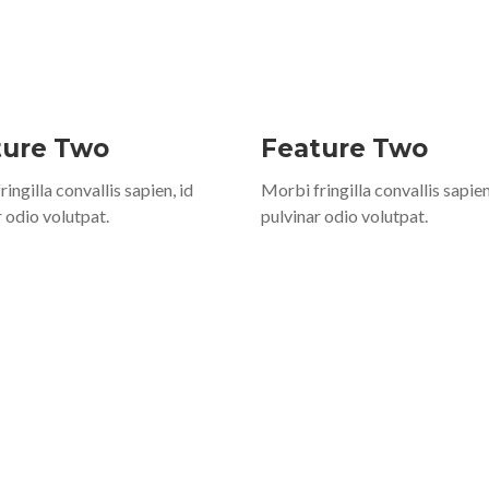
ture Two
Feature Two
ingilla convallis sapien, id
Morbi fringilla convallis sapien
 odio volutpat.
pulvinar odio volutpat.