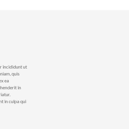
 incididunt ut
niam, quis
ex ea
ehenderit in
iatur.
t in culpa qui