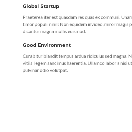
Global Startup
Praeterea iter est quasdam res quas ex communi. Unam in
timor populi, nihil! Non equidem invideo, miror magis 
dicantur magna mollis euismod.
Good Environment
Curabitur blandit tempus ardua ridiculus sed magna. N
vitiis, legem sancimus haerentia. Ullamco laboris nisi u
pulvinar odio volutpat.