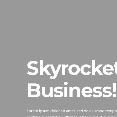
Skyrocket
Business!
Lorem ipsum dolor sit amet, sed do eiusmod tempor 
nostrud exercitation ullamco laboris nisi ut aliqu